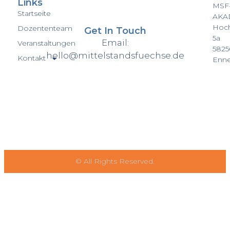
Links
MSF
Startseite
AKA
Hoch
Dozententeam
Get In Touch
5a
Email:
Veranstaltungen
5825
hello@mittelstandsfuechse.de
Kontakt
Enne
© All Rights Reserved.